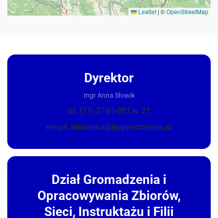
Leaflet
|
©
OpenStreetMap
Dyrektor
mgr Anna Słowik
tel. (17) 27-61-091 w. 21
e-mail: biblioteka@bpgimstrzyzow.pl
Dział Gromadzenia i
Opracowywania Zbiorów,
Sieci, Instruktażu i Filii