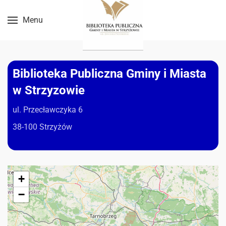
Menu
Przejdź do treści głównej
Biblioteka Publiczna Gminy i Miasta
w Strzyzowie
ul. Przecławczyka 6
38-100 Strzyżów
+
−