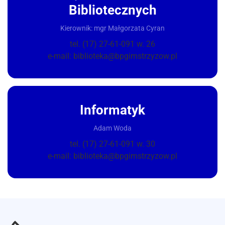
Bibliotecznych
Kierownik: mgr Małgorzata Cyran
tel. (17) 27-61-091 w. 26
e-mail: biblioteka@bpgimstrzyzow.pl
Informatyk
Adam Woda
tel. (17) 27-61-091 w. 30
e-mail: biblioteka@bpgimstrzyzow.pl