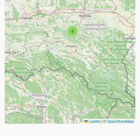
6
Leaflet
|
©
OpenStreetMap