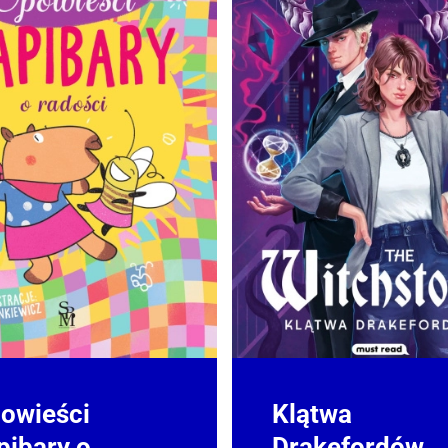
owieści
Klątwa
pibary o
Drakefordów