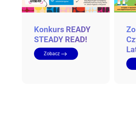
Zo
Konkurs READY
Cz
STEADY READ!
La
Zobacz