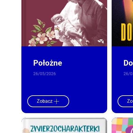
Położne
Do
26/05/2026
26/0
Zobacz
Zo