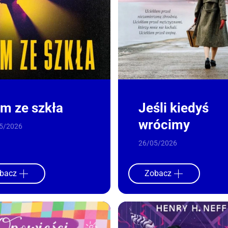
m ze szkła
Jeśli kiedyś
wrócimy
5/2026
26/05/2026
bacz
Zobacz