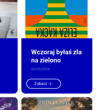
Wczoraj byłaś zła
na zielono
26/05/2026
Zobacz