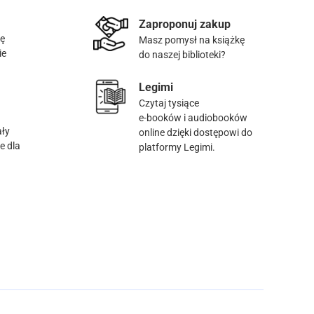
Zaproponuj zakup
tę
Masz pomysł na książkę
ie
do naszej biblioteki?
Legimi
Czytaj tysiące
e-booków i audiobooków
ały
online dzięki dostępowi do
e dla
platformy Legimi.