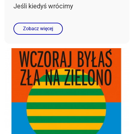
Jeśli
Jeśli kiedyś wrócimy
kiedyś
wrócimy
Zobacz więcej