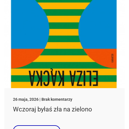
do
26 maja, 2026 | Brak komentarzy
Wczoraj
Wczoraj byłaś zła na zielono
byłaś
zła
na
zielono