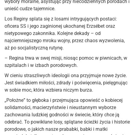
wybory moralne, asystując przy niecodziennych porodach i
unieść cudze tajemnice.
Los Reginy splata się z losami intrygujących postaci:
oficera SS i jego zaginionej ukochanej Erzsébet oraz
nietypowego zakonnika. Kolejne dekady – od
najciemniejszego mroku wojny, przez chaos wyzwolenia,
aż po socjalistyczną rutynę.
– Regina trwa w swej misji, niosąc pomoc w piwnicach, w
szpitalach i w izbach porodowych.
W cieniu straszliwych ideologii ona przyjmuje nowe życie.
Jest świadkiem miłości, zdrady i poświęcenia, pielęgnując
w sobie moc, która wzbiera niczym burza.
„Położne” to głęboka i przejmująca opowieść o kobiecej
solidarności, macierzyństwie i nieustannym wyborze
zachowania ludzkiej godności w świecie, który chce ją
odebrać. To powikłane losy, splątane ścieżki życia i historie
porodowe, o jakich nasze prababki, babki i matki