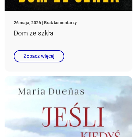
do
26 maja, 2026 | Brak komentarzy
Dom
Dom ze szkła
ze
szkła
Zobacz więcej