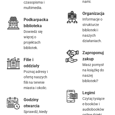
nami.
czasopisma i
multimedia.
Organizacja
Podkarpacka
Informacje o
strukturze
biblioteka
biblioteki i
Dowiedz się
naszych
więcej o
działaniach.
projektach
bibliotek.
Zaproponuj
zakup
Filie i
Masz pomysł
oddziały
na książkę do
Poznaj adresy i
naszej
ofertę naszych
biblioteki?
filii na terenie
miasta i okolic.
Legimi
Czytaj tysiące
Godziny
e-booków i
otwarcia
audiobooków
Sprawdź, kiedy
online dzięki