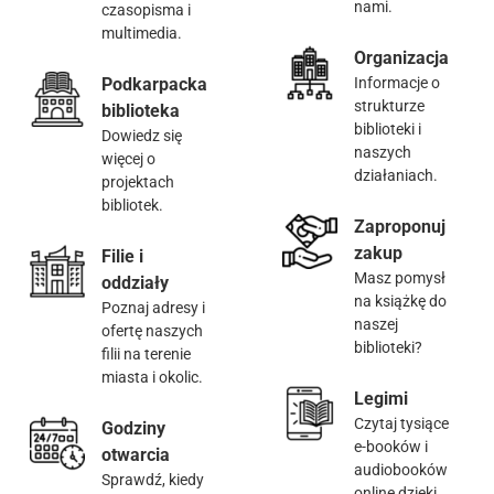
nami.
czasopisma i
multimedia.
Organizacja
Podkarpacka
Informacje o
strukturze
biblioteka
biblioteki i
Dowiedz się
naszych
więcej o
działaniach.
projektach
bibliotek.
Zaproponuj
zakup
Filie i
Masz pomysł
oddziały
na książkę do
Poznaj adresy i
naszej
ofertę naszych
biblioteki?
filii na terenie
miasta i okolic.
Legimi
Czytaj tysiące
Godziny
e-booków i
otwarcia
audiobooków
Sprawdź, kiedy
online dzięki