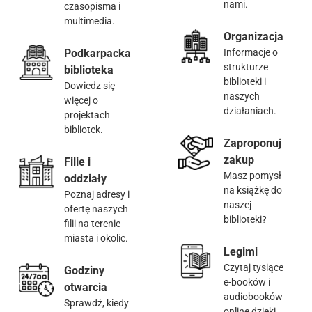
nami.
czasopisma i
multimedia.
Organizacja
Podkarpacka
Informacje o
strukturze
biblioteka
biblioteki i
Dowiedz się
naszych
więcej o
działaniach.
projektach
bibliotek.
Zaproponuj
zakup
Filie i
Masz pomysł
oddziały
na książkę do
Poznaj adresy i
naszej
ofertę naszych
biblioteki?
filii na terenie
miasta i okolic.
Legimi
Czytaj tysiące
Godziny
e-booków i
otwarcia
audiobooków
Sprawdź, kiedy
online dzięki